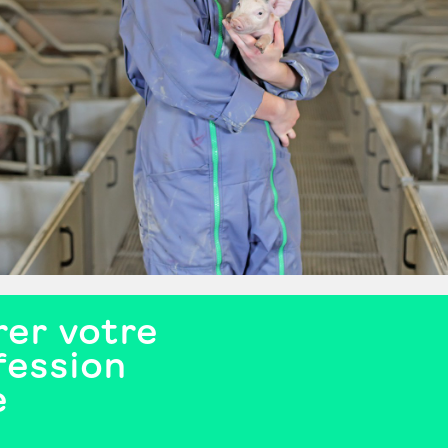
er votre
fession
e