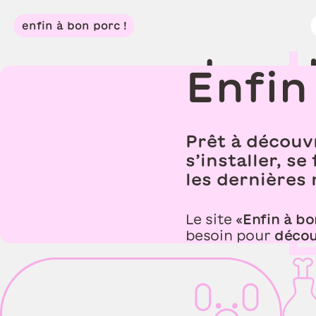
D
é
c
o
u
v
enfin à bon porc !
e
t
e
m
Enfin
Prêt à découvr
s’installer, 
les dernières
Le site «
Enfin à b
besoin pour
découv