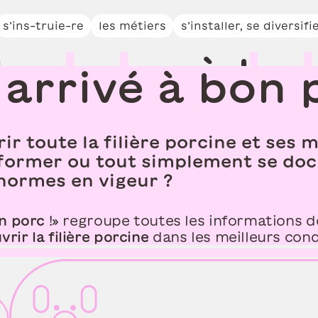
r
e
z
t
o
u
t
e
u
n
e
s’ins-truie-re
les métiers
s’installer, se diversifi
b
a
r
q
u
e
z
à
b
o
 arrivé à bon 
ir toute la filière porcine et ses 
se former ou tout simplement se d
 normes en vigeur ?
on porc
!» regroupe toutes les informations 
rir la filière porcine
dans les meilleurs cond