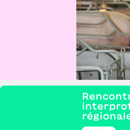
Rencontr
interpro
régional