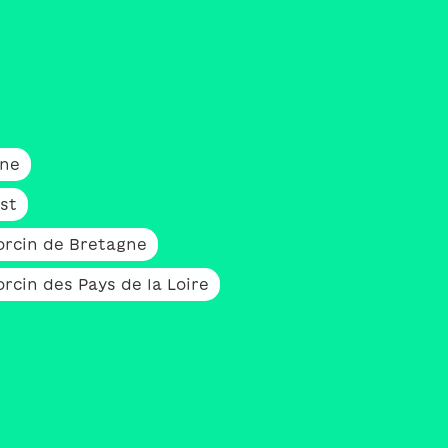
gne
st
orcin de Bretagne
rcin des Pays de la Loire