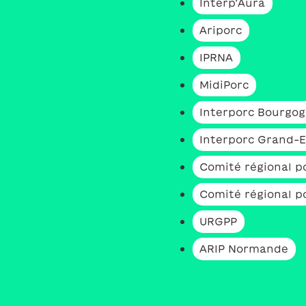
Interp’Aura
Ariporc
IPRNA
MidiPorc
Interporc Bourgo
Interporc Grand-E
Comité régional p
Comité régional po
URGPP
ARIP Normande