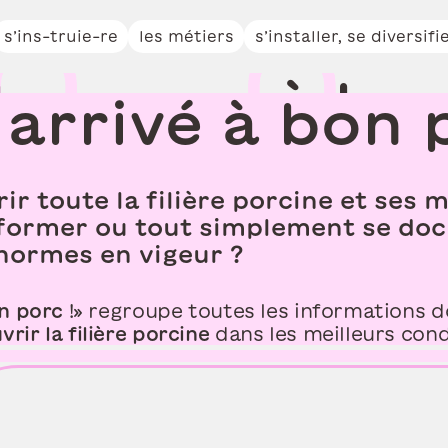
r
e
z
t
o
u
t
e
u
n
e
s’ins-truie-re
les métiers
s’installer, se diversifi
b
a
r
q
u
e
z
à
b
o
 arrivé à bon 
ir toute la filière porcine et ses 
se former ou tout simplement se d
 normes en vigeur ?
on porc
!» regroupe toutes les informations 
rir la filière porcine
dans les meilleurs cond