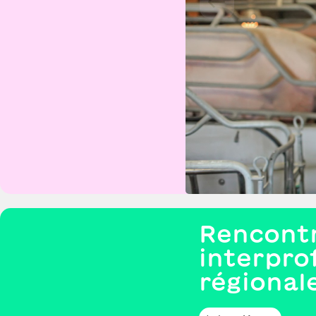
Rencontr
interpro
régional