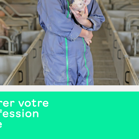
er votre
fession
e