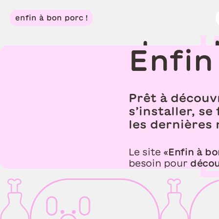
D
é
c
o
u
v
enfin à bon porc !
e
t
e
m
Enfin
Prêt à découvr
s’installer, 
les dernières
Le site «
Enfin à b
besoin pour
découv