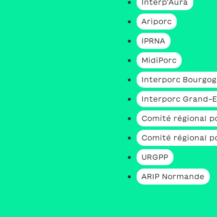
Interp’Aura
Ariporc
IPRNA
MidiPorc
Interporc Bourgo
Interporc Grand-E
Comité régional p
Comité régional po
URGPP
ARIP Normande