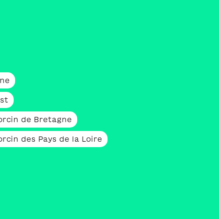
gne
st
orcin de Bretagne
rcin des Pays de la Loire