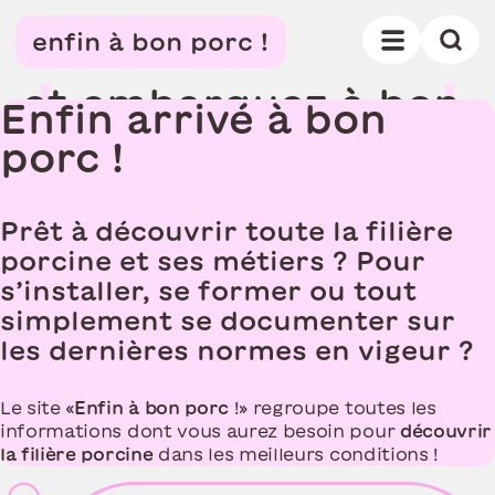
D
é
c
o
u
v
r
e
z
t
o
u
t
e
u
n
e
enfin à bon porc !
f
i
l
i
è
r
e
,
e
t
e
m
b
a
r
q
u
e
z
à
b
o
n
Enfin arrivé à bon
p
o
r
c
porc !
Prêt à découvrir toute la filière
porcine et ses métiers ? Pour
s’installer, se former ou tout
simplement se documenter sur
les dernières normes en vigeur ?
Le site «
Enfin à bon porc
!» regroupe toutes les
informations dont vous aurez besoin pour
découvrir
la filière porcine
dans les meilleurs conditions !