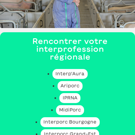
Rencontrer votre
interprofession
régionale
Interp’Aura
Ariporc
IPRNA
MidiPorc
Interporc Bourgogne
Interporc Grand-Est