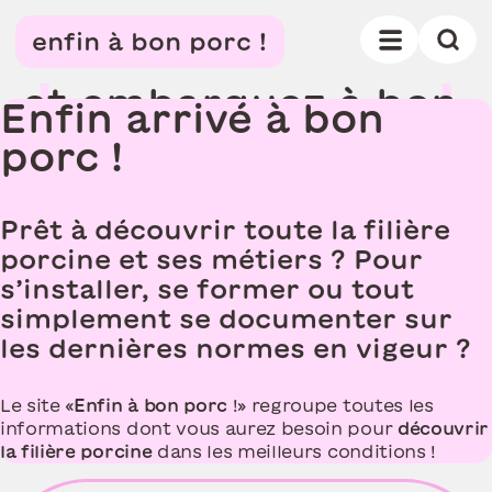
D
é
c
o
u
v
r
e
z
t
o
u
t
e
u
n
e
enfin à bon porc !
f
i
l
i
è
r
e
,
e
t
e
m
b
a
r
q
u
e
z
à
b
o
n
Enfin arrivé à bon
p
o
r
c
porc !
Prêt à découvrir toute la filière
porcine et ses métiers ? Pour
s’installer, se former ou tout
simplement se documenter sur
les dernières normes en vigeur ?
Le site «
Enfin à bon porc
!» regroupe toutes les
informations dont vous aurez besoin pour
découvrir
la filière porcine
dans les meilleurs conditions !