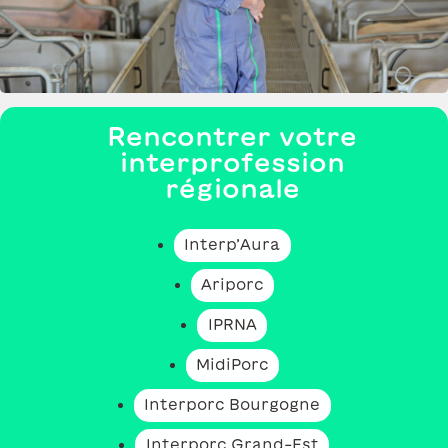
Rencontrer votre
interprofession
régionale
Interp’Aura
Ariporc
IPRNA
MidiPorc
Interporc Bourgogne
Interporc Grand-Est